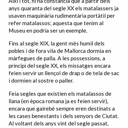
Així i tot, hi ha constància que a partir dels
anys quaranta del segle XX els matalassers ja
usaven maquinària rudimentària portàtil per
refer matalassos; aquesta que tenim al
Museu en podria ser un exemple.
Fins al segle XIX, la gent més humil dels
pobles i de fora vila de Mallorca dormia en
màrfegues de palla. A les possessions, a
principi del segle XX, els missatges encara
feien servir un llençol de drap o de tela de sac
i dormien al sostre o paller.
Feia segles que existien els matalassos de
llana (en època romana ja es feien servir),
encara que gairebé sempre eren destinats a
les cases benestants i dels senyors de Ciutat.
Al voltant dels anys vint del segle passat,