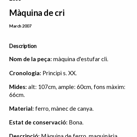
Màquina de cri
Data Publicació
March 2007
Description
Nom de la peça:
màquina d'estufar cli.
Cronologia:
Principi s. XX.
Mides:
alt: 107cm, ample: 60cm, fons màxim:
66cm.
Material:
ferro, mànec de canya.
Estat de conservació:
Bona.
Descripció:
Màquina de ferro, maquinària