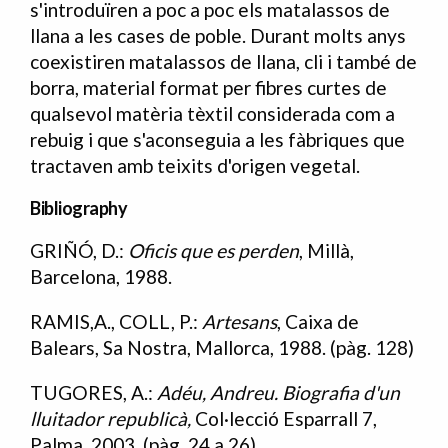
s'introduïren a poc a poc els matalassos de
llana a les cases de poble. Durant molts anys
coexistiren matalassos de llana, cli i també de
borra, material format per fibres curtes de
qualsevol matèria tèxtil considerada com a
rebuig i que s'aconseguia a les fàbriques que
tractaven amb teixits d'origen vegetal.
Bibliography
GRIÑÓ, D.:
Oficis que es perden
, Millà,
Bibliografia
Barcelona, 1988.
RAMIS,A., COLL, P.:
Artesans
, Caixa de
Balears, Sa Nostra, Mallorca, 1988. (pàg. 128)
TUGORES, A.:
Adéu, Andreu. Biografia d'un
lluitador republicà,
Col·lecció Esparrall 7,
Palma, 2003. (pàg. 24 a 26)